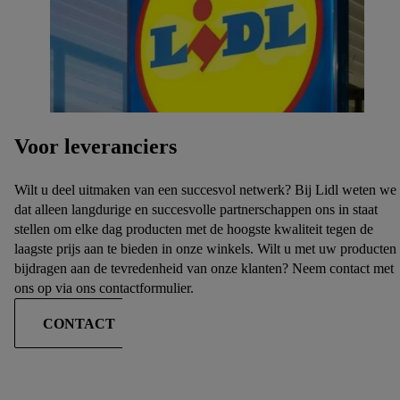
Onder "Aanpassen" kun je aangeven met welke cookies en
vergelijkbare technieken en met welke verwerkingsdoeleinden
je instemt. Verder kan je er meer informatie vinden over de
gegevensverwerking.
Door te klikken op "Weigeren", kies je voor de optie dat er
enkel technisch noodzakelijke cookies en vergelijkbare
technieken worden gebruikt.
Voor leveranciers
Door op "Akkoord" te klikken, stem je in met alle
verwerkingen voor alle bovengenoemde doeleinden. Meer
Wilt u deel uitmaken van een succesvol netwerk? Bij Lidl weten we
informatie, inclusief over de opslagperiode van de gegevens
dat alleen langdurige en succesvolle partnerschappen ons in staat
en je recht om jouw toestemming op elk gewenst moment in te
stellen om elke dag producten met de hoogste kwaliteit tegen de
trekken, vind je in onze
privacyverklaring
.
Je vindt de
laagste prijs aan te bieden in onze winkels. Wilt u met uw producten
impressum voor de Lidl website hier.
Klik
hier
voor meer
bijdragen aan de tevredenheid van onze klanten? Neem contact met
informatie over de cookies die wij inzetten.
ons op via ons contactformulier.
CONTACT