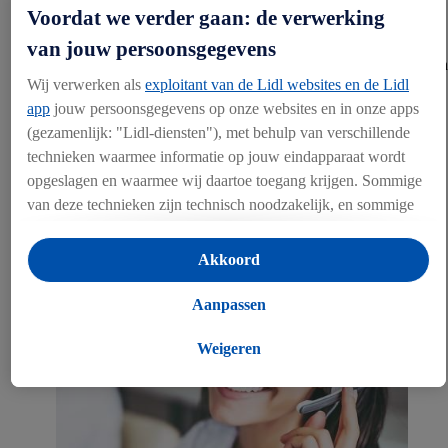
Voordat we verder gaan: de verwerking
ons tot de expert voor pasklare en efficiënte ontwikkeling en bouw
van filiaalconcepten, bijvoorbeeld een winkelcentrum met
van jouw persoonsgegevens
woningen. Uiteraard weten wij deze ook flexibel te integreren in een
Wij verwerken als
exploitant van de Lidl websites en de Lidl
specifieke omgeving. Met ons efficiënte logistieke netwerk
realiseren we een betrouwbare bevoorrading voor onze filialen en
app
jouw persoonsgegevens op onze websites en in onze apps
distributiecentra.
(gezamenlijk: "Lidl-diensten"), met behulp van verschillende
technieken waarmee informatie op jouw eindapparaat wordt
CONTACT
opgeslagen en waarmee wij daartoe toegang krijgen. Sommige
van deze technieken zijn technisch noodzakelijk, en sommige
technieken worden met jouw toestemming gebruikt voor het
opslaan van voorkeursinstellingen, het verzamelen en
Akkoord
analyseren van statistieken of voor het tonen van
gepersonaliseerde reclame binnen en buiten de Lidl-diensten.
Aanpassen
Als je lid bent van het Lidl Plus-programma, dan worden
gegevens over jouw aankoopgedrag in de winkel ook voor de
Weigeren
hiervoor genoemde doeleinden verwerkt.
Als je hier toestemming geeft aan ons voor het personaliseren
van reclame en als je vervolgens een Lidl Plus-account
aanmaakt of inlogt op jouw bestaande Lidl Plus-account, dan