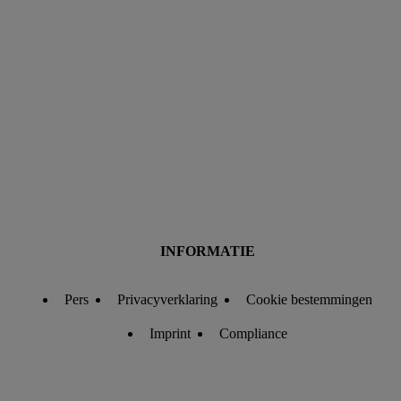
technieken worden gebruikt.
Door op "Akkoord" te klikken, stem je in met alle
verwerkingen voor alle bovengenoemde doeleinden. Meer
informatie, inclusief over de opslagperiode van de gegevens
en je recht om jouw toestemming op elk gewenst moment in te
trekken, vind je in onze
privacyverklaring
.
Je vindt de
impressum voor de Lidl website hier.
Klik
hier
voor meer
informatie over de cookies die wij inzetten.
INFORMATIE
Pers
Privacyverklaring
Cookie bestemmingen
Imprint
Compliance