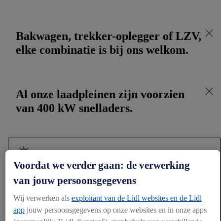
Bakwagen, trekker-oplegger of LZV,
elke combinatie is bij ons welkom.
Al onze laadpleinen zijn voorzien
van 400 kW snelladers.
Beschikbare laadlocaties:
Voordat we verder gaan: de verwerking
• Heerenveen: Minerva 1, 8448 CT Heerenveen
van jouw persoonsgegevens
• Oosterhout: Rietgraaf 1 6678 PJ Oosterhout (GLD)
Wij verwerken als
exploitant van de Lidl websites en de Lidl
• Almere: Brigitten 1, 1358 CB Almere
app
jouw persoonsgegevens op onze websites en in onze apps