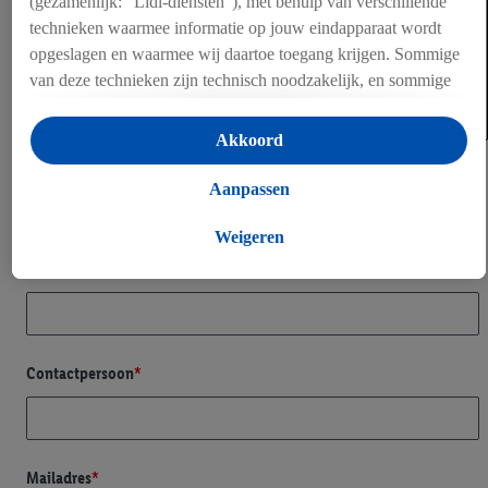
(gezamenlijk: "Lidl-diensten"), met behulp van verschillende
• Weert: Oude Graaf 16, 6002 NL Weert
technieken waarmee informatie op jouw eindapparaat wordt
• Etten-Leur: Zwarthoofd 5, 4878 AL Etten-Leur
opgeslagen en waarmee wij daartoe toegang krijgen. Sommige
• Vanaf eind 2025, Waddinxveen: Louis
van deze technieken zijn technisch noodzakelijk, en sommige
Dobbelmanweg 1, 2742 JZ Waddinxveen
technieken worden met jouw toestemming gebruikt voor het
opslaan van voorkeursinstellingen, het verzamelen en
Akkoord
analyseren van statistieken of voor het tonen van
gepersonaliseerde reclame binnen en buiten de Lidl-diensten.
Aanpassen
Als je lid bent van het Lidl Plus-programma, dan worden
gegevens over jouw aankoopgedrag in de winkel ook voor de
Weigeren
hiervoor genoemde doeleinden verwerkt.
Als je hier toestemming geeft aan ons voor het personaliseren
van reclame en als je vervolgens een Lidl Plus-account
aanmaakt of inlogt op jouw bestaande Lidl Plus-account, dan
kunnen wij en onze partner Criteo S.A. een speciale online
identifier maken met het e-mailadres dat je hebt opgegeven in
Lidl Plus, die gebruikt wordt om je te herkennen in diensten
van derden en om je in die diensten gepersonaliseerde reclame
te tonen. Voor dit doel kan jouw gehashte e-mailadres ook