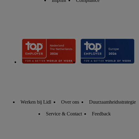
Door te klikken op "Weigeren", kies je voor de optie dat er
Imprint
Compliance
enkel technisch noodzakelijke cookies en vergelijkbare
technieken worden gebruikt.
Door op "Akkoord" te klikken, stem je in met alle
verwerkingen voor alle bovengenoemde doeleinden. Meer
informatie, inclusief over de opslagperiode van de gegevens
en je recht om jouw toestemming op elk gewenst moment in te
trekken, vind je in onze
privacyverklaring
.
Je vindt de
impressum voor de Lidl website hier.
Klik
hier
voor meer
informatie over de cookies die wij inzetten.
Werken bij Lidl
Over ons
Duurzaamheidsstrategie
Service & Contact
Feedback