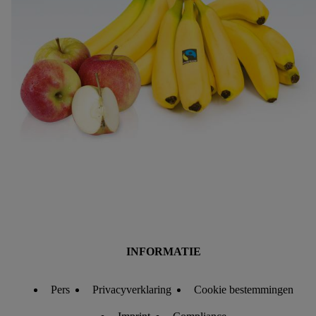
te tonen. Voor dit doel kan jouw gehashte e-mailadres ook
worden samengevoegd met andere identifiers of met identifiers
die door Criteo S.A. aan jou zijn toegewezen.
Als je hiervoor toestemming geeft, dan kunnen retargeting
advertenties worden weergegeven voor producten waarin je
eerder interesse hebt getoond (bijvoorbeeld door het product in
een winkelmandje van een online winkel te plaatsen maar het
niet te kopen). De retargeting advertenties kunnen op
verschillende eindapparaten en binnen verschillende Lidl-
diensten worden weergegeven, als verschillende
eindapparaten en Lidl-diensten, met behulp van jouw gehashte
e-mailadres en met eventuele andere identifiers of met
identifiers waarover Criteo S.A. beschikt, aan jou kunnen
worden toegewezen.
Onder "Aanpassen" kun je aangeven met welke cookies en
INFORMATIE
vergelijkbare technieken en met welke verwerkingsdoeleinden
je instemt. Verder kan je er meer informatie vinden over de
Pers
Privacyverklaring
Cookie bestemmingen
gegevensverwerking.