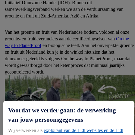
Initiatief Duurzame Handel (IDH). Binnen dit
samenwerkingsverband werken we aan de verduurzaming van
groente en fruit uit Zuid-Amerika, Azië en Afrika.
Van het groente en fruit van Nederlandse bodem, voldoen al onze
groente- en fruitleveranciers aan de certificeringseisen van
On the
way to PlanetProof
en biologische teelt. Aan het onverpakte groente
en fruit uit Nederland kun je in de winkel niet zien dat het
duurzamer geteeld is volgens On the way to PlanetProof, maar dat
wordt gewaarborgd door het ketenproces dat minimaal jaarlijks
gecontroleerd wordt.
Voordat we verder gaan: de verwerking
van jouw persoonsgegevens
Wij verwerken als
exploitant van de Lidl websites en de Lidl