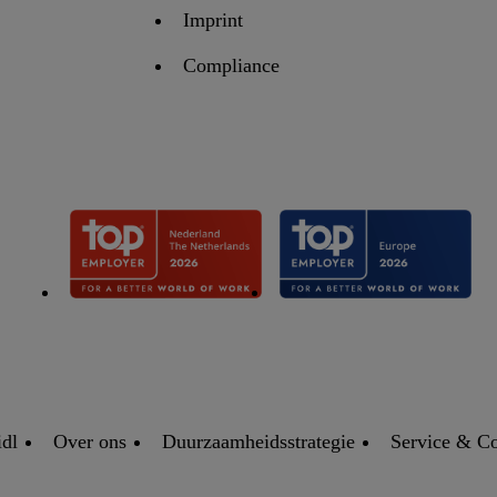
Imprint
Compliance
idl
Over ons
Duurzaamheidsstrategie
Service & Co