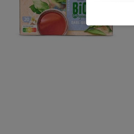
jouw gehashte e-mailad
aan jou zijn toegeweze
Als je hiervoor toest
waarin je eerder inter
te plaatsen maar het n
verschillende Lidl-die
jouw gehashte e-mailad
jou kunnen worden to
Onder "Aanpassen" kun
verwerkingsdoeleinden 
Door te klikken op "We
technieken worden geb
Door op "Akkoord" te 
informatie, inclusief 
moment in te trekken, 
voor meer informatie o