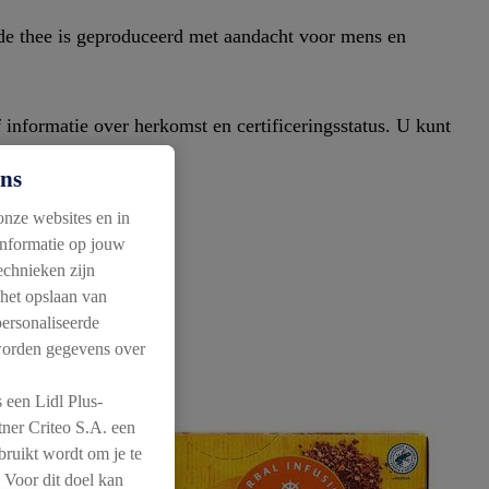
 de thee is geproduceerd met aandacht voor mens en
 informatie over herkomst en certificeringsstatus. U kunt
ens
nze websites en in
informatie op jouw
echnieken zijn
E
het opslaan van
personaliseerde
 worden gegevens over
 een Lidl Plus-
tner Criteo S.A. een
bruikt wordt om je te
 Voor dit doel kan