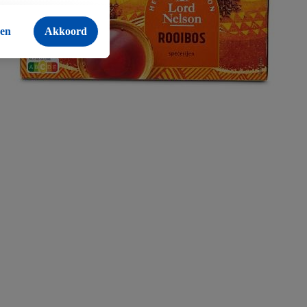
 die door Criteo S.A.
en
Akkoord
 voor producten
an een online winkel
apparaten en binnen
nsten, met behulp van
eo S.A. beschikt, aan
welke
verwerking.
kies en vergelijkbare
oeleinden. Meer
 op elk gewenst
ebsite hier.
Klik
hier