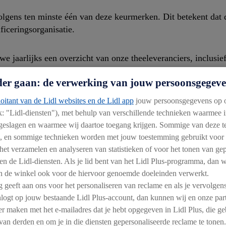
volgens ten minste één van deze keurmerken. Dit betekent dat
ficeringsorganisatie.
 jaarlijks een overzicht van onze theeleveranciers, inclusief
e vindt u hier:
thee leverancierslijst
.
der gaan: de verwerking van jouw persoonsgegev
 OP DUURZAME THEE »
oitant van de Lidl websites en de Lidl app
jouw persoonsgegevens op o
k: "Lidl-diensten"), met behulp van verschillende technieken waarmee 
geslagen en waarmee wij daartoe toegang krijgen. Sommige van deze t
EEN GREEP UIT ONS ASSORTIMENT THE
k, en sommige technieken worden met jouw toestemming gebruikt voor 
 het verzamelen en analyseren van statistieken of voor het tonen van ge
en de Lidl-diensten. Als je lid bent van het Lidl Plus-programma, dan
 de winkel ook voor de hiervoor genoemde doeleinden verwerkt.
g geeft aan ons voor het personaliseren van reclame en als je vervolgens
logt op jouw bestaande Lidl Plus-account, dan kunnen wij en onze par
ier maken met het e-mailadres dat je hebt opgegeven in Lidl Plus, die ge
van derden en om je in die diensten gepersonaliseerde reclame te tonen.