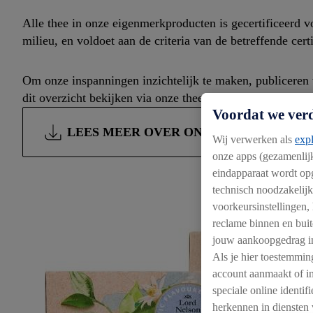
Alle thee in onze eigenmerkproducten is gecertificeerd 
milieu, en voldoet aan de criteria van de betreffende certi
Om onze inspanningen inzichtelijk te maken, publiceren we
dit overzicht bekijken via onze theeleverancierslijst. Dez
Voordat we ver
LEES MEER OVER ONS INKOOPBELEID
Wij verwerken als
expl
onze apps (gezamenlij
eindapparaat wordt op
technisch noodzakelij
voorkeursinstellingen,
reclame binnen en buit
jouw aankoopgedrag in
Als je hier toestemmin
account aanmaakt of in
speciale online identif
herkennen in diensten 