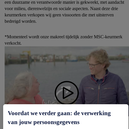
een duurzame en verantwoorde manier is gekweekt, met aandacht
voor milieu, dierenwelzijn en sociale aspecten. Naast deze drie
keurmerken verkopen wij geen vissoorten die met uitsterven
bedreigd worden.
*Momenteel wordt onze makreel tijdelijk zonder MSC-keurmerk
verkocht.
Voordat we verder gaan: de verwerking
van jouw persoonsgegevens