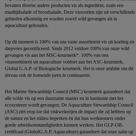
bevatten diverse andere producten vis als ingrediënt, zoals een
maaltijdsalade of broodsalade. Deze vissoorten zijn uit verschillende
gebieden afkomstig en worden zowel wild gevangen als in
aquacultuur gehouden.
Op dit moment is 100% van ons vaste assortiment vis uit koeling en
diepvries gecertificeerd. Sinds 2012 voldoet 100% van onze wild
gevangen vis aan het MSC-keurmerk*. 100% van ons
visassortiment uit aquacultuur voldoet aan het ASC-keurmerk,
Global G.A.P. of Biologische keurmerk. Het is onze ambitie om dit
niveau ook de komende jaren te continueren.
Het Marine Stewardship Council (MSC) keurmerk garandeert dat
alle wilde vis op een duurzame manier en in harmonie met het
ecosysteem wordt gevangen. De Aquaculture Stewardship Council
(ASC) ziet erop toe dat viskwekerijen de impact die zij hebben op
de natuur en het milieu beperken én dat hun werknemers onder
goede arbeidsomstandigheden kunnen werken. Het GLP-OB-
certificaat (GlobalG.A.P. Aquaculture) garandeert dat onze zalm op