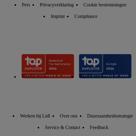
gegevensverwerking.
Pers
Privacyverklaring
Cookie bestemmingen
Door te klikken op "Weigeren", kies je voor de optie dat er
enkel technisch noodzakelijke cookies en vergelijkbare
Imprint
Compliance
technieken worden gebruikt.
Door op "Akkoord" te klikken, stem je in met alle
verwerkingen voor alle bovengenoemde doeleinden. Meer
informatie, inclusief over de opslagperiode van de gegevens
en je recht om jouw toestemming op elk gewenst moment in te
trekken, vind je in onze
privacyverklaring
.
Je vindt de
impressum voor de Lidl website hier.
Klik
hier
voor meer
informatie over de cookies die wij inzetten.
Werken bij Lidl
Over ons
Duurzaamheidsstrategie
Service & Contact
Feedback