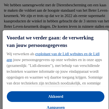
We hebben samengewerkt met de Dierenbescherming om een kaas
te maken die voldoet aan de hoogste standaard van het Beter Leven-
keurmerk. We zijn er trots op dat we in 2022 als eerste supermarkt
kaasproducten de winkel in hebben gebracht die de 3 sterren van het
Beter Leven-keurmerk dragen. De koeien leven in ruimere stallen en
zijn minstens 180 dagen per jaar 8 uur per dag in de wei. Daarnaast
Voordat we verder gaan: de verwerking
voldoen deze producten ook aan de eisen van het biologische
keurmerk. Zo werken we aan diervriendelijkere producten én aan
van jouw persoonsgegevens
het vergroten van biodiversiteit.
Wij verwerken als
exploitant van de Lidl websites en de Lidl
app
jouw persoonsgegevens op onze websites en in onze apps
(gezamenlijk: "Lidl-diensten"), met behulp van verschillende
technieken waarmee informatie op jouw eindapparaat wordt
opgeslagen en waarmee wij daartoe toegang krijgen. Sommige
van deze technieken zijn technisch noodzakelijk, en sommige
technieken worden met jouw toestemming gebruikt voor het
opslaan van voorkeursinstellingen, het verzamelen en
Akkoord
analyseren van statistieken of voor het tonen van
gepersonaliseerde reclame binnen en buiten de Lidl-diensten.
Aanpassen