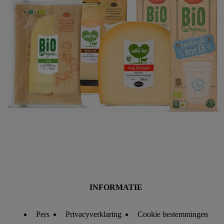
diensten worden weergegeven, als verschillende
eindapparaten en Lidl-diensten, met behulp van jouw gehashte
e-mailadres en met eventuele andere identifiers of met
identifiers waarover Criteo S.A. beschikt, aan jou kunnen
worden toegewezen.
Onder "Aanpassen" kun je aangeven met welke cookies en
vergelijkbare technieken en met welke verwerkingsdoeleinden
je instemt. Verder kan je er meer informatie vinden over de
gegevensverwerking.
Door te klikken op "Weigeren", kies je voor de optie dat er
enkel technisch noodzakelijke cookies en vergelijkbare
technieken worden gebruikt.
Door op "Akkoord" te klikken, stem je in met alle
verwerkingen voor alle bovengenoemde doeleinden. Meer
informatie, inclusief over de opslagperiode van de gegevens
INFORMATIE
en je recht om jouw toestemming op elk gewenst moment in te
trekken, vind je in onze
privacyverklaring
.
Je vindt de
Pers
Privacyverklaring
Cookie bestemmingen
impressum voor de Lidl website hier.
Klik
hier
voor meer