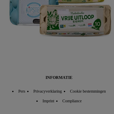
enkel technisch noodzakelijke cookies en vergelijkbare
technieken worden gebruikt.
Door op "Akkoord" te klikken, stem je in met alle
verwerkingen voor alle bovengenoemde doeleinden. Meer
informatie, inclusief over de opslagperiode van de gegevens
en je recht om jouw toestemming op elk gewenst moment in te
trekken, vind je in onze
privacyverklaring
.
Je vindt de
impressum voor de Lidl website hier.
Klik
hier
voor meer
informatie over de cookies die wij inzetten.
INFORMATIE
Pers
Privacyverklaring
Cookie bestemmingen
Imprint
Compliance