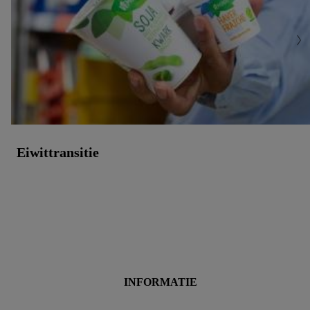
gegevensverwerking.
Door te klikken op "Weigeren", kies je voor de optie dat er
enkel technisch noodzakelijke cookies en vergelijkbare
technieken worden gebruikt.
Door op "Akkoord" te klikken, stem je in met alle
verwerkingen voor alle bovengenoemde doeleinden. Meer
informatie, inclusief over de opslagperiode van de gegevens
en je recht om jouw toestemming op elk gewenst moment in te
trekken, vind je in onze
privacyverklaring
.
Je vindt de
Eiwittransitie
impressum voor de Lidl website hier.
Klik
hier
voor meer
informatie over de cookies die wij inzetten.
INFORMATIE