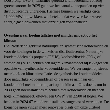
Oorsprong (GvO’s). Daarmee gebruikt Lidl Nederland volledig
groene stroom. In 2025 gaan we het aantal zonnepanelen op vier
distributiecentra uitbreiden. Hiermee kunnen we jaarlijks circa
11.000 MWh opwekken, wat betekent dat we twee keer zoveel
energie gaan opwekken met onze eigen zonnepanelen.
Overstap naar koelinstallaties met minder impact op het
klimaat
Lidl Nederland gebruikt natuurlijke en synthetische koudemiddelen
voor de koelingen in de winkels en distributiecentra. Natuurlijke
koudemiddelen als propaan (C3H8), koolstofdioxide (CO
) of
2
ammoniak (NH3) hebben een lagere klimaatimpact bij lekkages ten
opzichte van synthetische koudemiddelen. We vervangen bij steeds
meer koel- en klimaatinstallaties de synthetische koudemiddelen
door natuurlijke koudemiddelen of passen ze aan naar een
koudemiddel met minder impact op het klimaat. Ons doel is om in
2030 geen koelinstallaties te hebben met koudemiddelen met een
1
hoge klimaatimpact, oftewel een GWP
van 2.500 of hoger. We
hebben in 2024 67 van deze installaties aangepast of vervangen. De
komende jaren vinden meer renovaties plaats om onze uitstoot