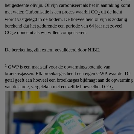
Lidl Plus, die gebruikt wordt om je te herkennen in diensten
het gesteente olivijn. Olivijn carboniseert als het in aanraking komt
van derden en om je in die diensten gepersonaliseerde reclame
met water. Carbonisatie is een proces waarbij CO
uit de lucht
2
te tonen. Voor dit doel kan jouw gehashte e-mailadres ook
wordt vastgelegd in de bodem. De hoeveelheid olivijn is zodanig
worden samengevoegd met andere identifiers of met identifiers
berekend dat het gedurende een periode van 64 jaar net zoveel
die door Criteo S.A. aan jou zijn toegewezen.
CO
e opneemt als wij willen compenseren.
2
Als je hiervoor toestemming geeft, dan kunnen retargeting
advertenties worden weergegeven voor producten waarin je
De berekening zijn extern gevalideerd door NIBE.
eerder interesse hebt getoond (bijvoorbeeld door het product in
een winkelmandje van een online winkel te plaatsen maar het
niet te kopen). De retargeting advertenties kunnen op
1
GWP is een maatstaf voor de opwarmingspotentie van
verschillende eindapparaten en binnen verschillende Lidl-
broeikasgassen. Elk broeikasgas heeft een eigen GWP-waarde. Dit
diensten worden weergegeven, als verschillende
getal geeft aan hoeveel een broeikasgas bijdraagt aan de opwarming
van de aarde, vergeleken met eenzelfde hoeveelheid CO
eindapparaten en Lidl-diensten, met behulp van jouw gehashte
2.
e-mailadres en met eventuele andere identifiers of met
identifiers waarover Criteo S.A. beschikt, aan jou kunnen
worden toegewezen.
Onder "Aanpassen" kun je aangeven met welke cookies en
vergelijkbare technieken en met welke verwerkingsdoeleinden
je instemt. Verder kan je er meer informatie vinden over de