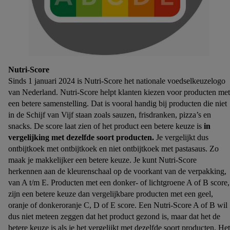
een winkelmandje van een online winkel te plaatsen maar het
niet te kopen). De retargeting advertenties kunnen op
verschillende eindapparaten en binnen verschillende Lidl-
diensten worden weergegeven, als verschillende
eindapparaten en Lidl-diensten, met behulp van jouw gehashte
e-mailadres en met eventuele andere identifiers of met
Nutri-Score
identifiers waarover Criteo S.A. beschikt, aan jou kunnen
Sinds 1 januari 2024 is Nutri-Score het nationale voedselkeuzelogo
worden toegewezen.
van Nederland. Nutri-Score helpt klanten kiezen voor producten met
Onder "Aanpassen" kun je aangeven met welke cookies en
een betere samenstelling. Dat is vooral handig bij producten die niet
vergelijkbare technieken en met welke verwerkingsdoeleinden
in de Schijf van Vijf staan zoals sauzen, frisdranken, pizza’s en
je instemt. Verder kan je er meer informatie vinden over de
snacks. De score laat zien of het product een betere keuze is
in
gegevensverwerking.
vergelijking met dezelfde soort producten.
Je vergelijkt dus
ontbijtkoek met ontbijtkoek en niet ontbijtkoek met pastasaus. Zo
Door te klikken op "Weigeren", kies je voor de optie dat er
maak je makkelijker een betere keuze. Je kunt Nutri-Score
enkel technisch noodzakelijke cookies en vergelijkbare
herkennen aan de kleurenschaal op de voorkant van de verpakking,
technieken worden gebruikt.
van A t/m E. Producten met een donker- of lichtgroene A of B score,
Door op "Akkoord" te klikken, stem je in met alle
zijn een betere keuze dan vergelijkbare producten met een geel,
verwerkingen voor alle bovengenoemde doeleinden. Meer
oranje of donkeroranje C, D of E score. Een Nutri-Score A of B wil
informatie, inclusief over de opslagperiode van de gegevens
dus niet meteen zeggen dat het product gezond is, maar dat het de
en je recht om jouw toestemming op elk gewenst moment in te
betere keuze is als je het vergelijkt met dezelfde soort producten. Het