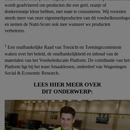
trekken, vind je in onze
privacyverklaring
.
Je vindt de
wordt geadviseerd om producten die een geel, oranje of
impressum voor de Lidl website hier.
Klik
hier
voor meer
donkeroranje kleur hebben, met mate te consumeren. Wij voorzien
informatie over de cookies die wij inzetten.
steeds meer van onze eigenmerkproducten van dit voedselkeuzelogo
en nemen de Nutri-Score ook mee wanneer we producten
verbeteren.
1
Een onafhankelijke Raad van Toezicht en Toetsingscommissie
waken over het beleid, de onafhankelijkheid en inhoud van de
materialen van het Voedseleducatie Platform. De coördinatie van het
Platform ligt bij het team Smaaklessen, onderdeel van Wageningen
Social & Economic Research.
LEES HIER MEER OVER
DIT ONDERWERP: