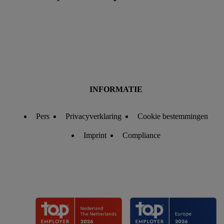
verwerkingen voor alle bovengenoemde doeleinden. Meer
informatie, inclusief over de opslagperiode van de gegevens
en je recht om jouw toestemming op elk gewenst moment in te
trekken, vind je in onze
privacyverklaring
.
Je vindt de
impressum voor de Lidl website hier.
Klik
hier
voor meer
informatie over de cookies die wij inzetten.
INFORMATIE
Pers
Privacyverklaring
Cookie bestemmingen
Imprint
Compliance