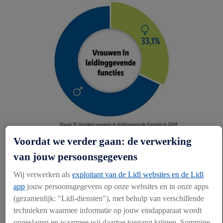
Voordat we verder gaan: de verwerking
Opleidingen
Bij Lidl stellen we onze collega’s centraal en daarom richten we ons
van jouw persoonsgegevens
op een gedegen opleiding en
Wij verwerken als
exploitant van de Lidl websites en de Lidl
continue ontwikkeling. We leggen hierbij een sterke focus op het
app
jouw persoonsgegevens op onze websites en in onze apps
ontwikkelen van kennis en vaardigheden van al onze
leidinggevenden en werken aan thema’s die bijdragen aan het
(gezamenlijk: "Lidl-diensten"), met behulp van verschillende
versterken van onze #teamlidl-cultuur, zoals het bouwen van een
technieken waarmee informatie op jouw eindapparaat wordt
sterk team en het verbeteren van de onderlinge samenwerking.
opgeslagen en waarmee wij daartoe toegang krijgen. Sommige