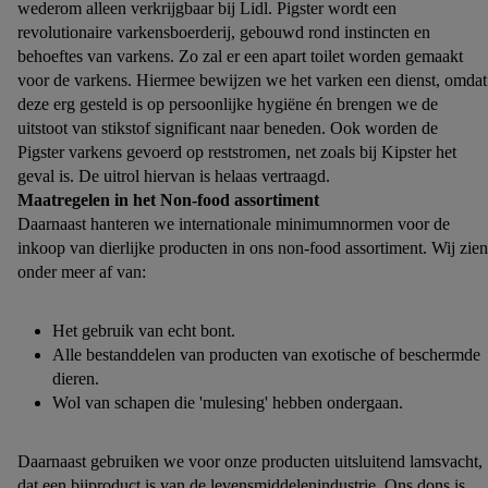
wederom alleen verkrijgbaar bij Lidl. Pigster wordt een
die door Criteo S.A. aan jou zijn toegewezen.
revolutionaire varkensboerderij, gebouwd rond instincten en
Als je hiervoor toestemming geeft, dan kunnen retargeting
behoeftes van varkens. Zo zal er een apart toilet worden gemaakt
advertenties worden weergegeven voor producten waarin je
voor de varkens. Hiermee bewijzen we het varken een dienst, omdat
eerder interesse hebt getoond (bijvoorbeeld door het product in
deze erg gesteld is op persoonlijke hygiëne én brengen we de
een winkelmandje van een online winkel te plaatsen maar het
uitstoot van stikstof significant naar beneden. Ook worden de
Pigster varkens gevoerd op reststromen, net zoals bij Kipster het
niet te kopen). De retargeting advertenties kunnen op
geval is. De uitrol hiervan is helaas vertraagd.
verschillende eindapparaten en binnen verschillende Lidl-
Maatregelen in het Non-food assortiment
diensten worden weergegeven, als verschillende
Daarnaast hanteren we internationale minimumnormen voor de
eindapparaten en Lidl-diensten, met behulp van jouw gehashte
inkoop van dierlijke producten in ons non-food assortiment. Wij zien
e-mailadres en met eventuele andere identifiers of met
onder meer af van:
identifiers waarover Criteo S.A. beschikt, aan jou kunnen
worden toegewezen.
Het gebruik van echt bont.
Onder "Aanpassen" kun je aangeven met welke cookies en
Alle bestanddelen van producten van exotische of beschermde
vergelijkbare technieken en met welke verwerkingsdoeleinden
dieren.
je instemt. Verder kan je er meer informatie vinden over de
Wol van schapen die 'mulesing' hebben ondergaan.
gegevensverwerking.
Door te klikken op "Weigeren", kies je voor de optie dat er
Daarnaast gebruiken we voor onze producten uitsluitend lamsvacht,
enkel technisch noodzakelijke cookies en vergelijkbare
dat een bijproduct is van de levensmiddelenindustrie. Ons dons is