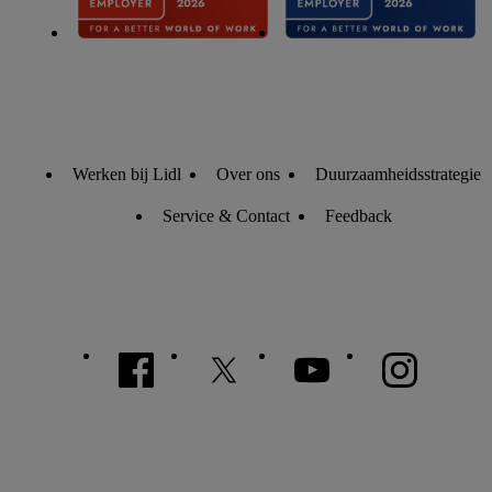
verwerkingen voor alle bovengenoemde doeleinden. Meer
informatie, inclusief over de opslagperiode van de gegevens
en je recht om jouw toestemming op elk gewenst moment in te
trekken, vind je in onze
privacyverklaring
.
Je vindt de
impressum voor de Lidl website hier.
Klik
hier
voor meer
informatie over de cookies die wij inzetten.
Werken bij Lidl
Over ons
Duurzaamheidsstrategie
Service & Contact
Feedback