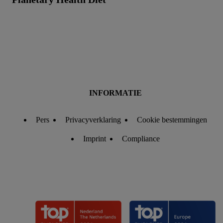
Als je hiervoor toestemming geeft, dan kunnen retargeting
advertenties worden weergegeven voor producten waarin je
eerder interesse hebt getoond (bijvoorbeeld door het product in
een winkelmandje van een online winkel te plaatsen maar het
niet te kopen). De retargeting advertenties kunnen op
verschillende eindapparaten en binnen verschillende Lidl-
diensten worden weergegeven, als verschillende
eindapparaten en Lidl-diensten, met behulp van jouw gehashte
INFORMATIE
e-mailadres en met eventuele andere identifiers of met
identifiers waarover Criteo S.A. beschikt, aan jou kunnen
Pers
Privacyverklaring
Cookie bestemmingen
worden toegewezen.
Onder "Aanpassen" kun je aangeven met welke cookies en
Imprint
Compliance
vergelijkbare technieken en met welke verwerkingsdoeleinden
je instemt. Verder kan je er meer informatie vinden over de
gegevensverwerking.
Door te klikken op "Weigeren", kies je voor de optie dat er
enkel technisch noodzakelijke cookies en vergelijkbare
technieken worden gebruikt.
Door op "Akkoord" te klikken, stem je in met alle