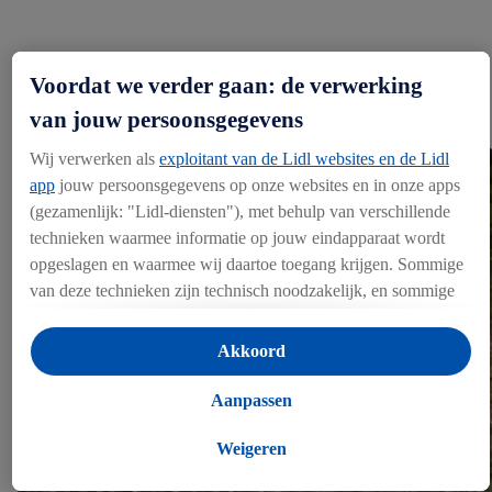
Voordat we verder gaan: de verwerking
LEES HIER MEER OVER
DIT THEMA:
van jouw persoonsgegevens
Wij verwerken als
exploitant van de Lidl websites en de Lidl
app
jouw persoonsgegevens op onze websites en in onze apps
(gezamenlijk: "Lidl-diensten"), met behulp van verschillende
technieken waarmee informatie op jouw eindapparaat wordt
opgeslagen en waarmee wij daartoe toegang krijgen. Sommige
van deze technieken zijn technisch noodzakelijk, en sommige
technieken worden met jouw toestemming gebruikt voor het
opslaan van voorkeursinstellingen, het verzamelen en
Akkoord
analyseren van statistieken of voor het tonen van
gepersonaliseerde reclame binnen en buiten de Lidl-diensten.
Aanpassen
Als je lid bent van het Lidl Plus-programma, dan worden
gegevens over jouw aankoopgedrag in de winkel ook voor de
Weigeren
hiervoor genoemde doeleinden verwerkt.