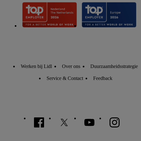
identifiers waarover Criteo S.A. beschikt, aan jou kunnen
worden toegewezen.
Onder "Aanpassen" kun je aangeven met welke cookies en
vergelijkbare technieken en met welke verwerkingsdoeleinden
je instemt. Verder kan je er meer informatie vinden over de
gegevensverwerking.
Door te klikken op "Weigeren", kies je voor de optie dat er
enkel technisch noodzakelijke cookies en vergelijkbare
technieken worden gebruikt.
Werken bij Lidl
Over ons
Duurzaamheidsstrategie
Door op "Akkoord" te klikken, stem je in met alle
Service & Contact
Feedback
verwerkingen voor alle bovengenoemde doeleinden. Meer
informatie, inclusief over de opslagperiode van de gegevens
en je recht om jouw toestemming op elk gewenst moment in te
trekken, vind je in onze
privacyverklaring
.
Je vindt de
impressum voor de Lidl website hier.
Klik
hier
voor meer
informatie over de cookies die wij inzetten.